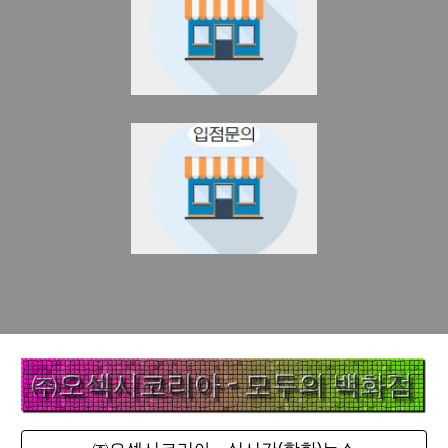
㈜오섹시코리아 - 실시간(핫한)뉴스