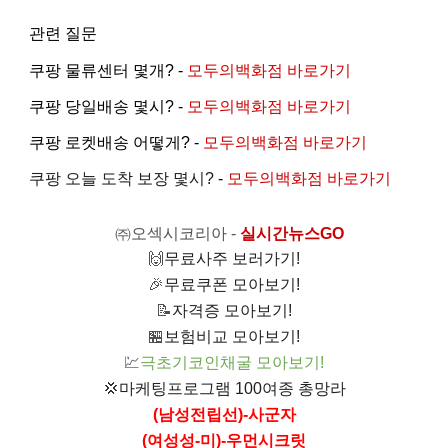
관련 질문
쿠팡 물류센터 몇개? -
모두의백화점 바로가기
쿠팡 당일배송 몇시? -
모두의백화점 바로가기
쿠팡 로켓배송 어떻게? -
모두의백화점 바로가기
쿠팡 오늘 도착 보장 몇시?
-
모두의백화점 바로가기
㈜오섹시코리아
-
실시간뉴스GO
🙌
무료사주 보러가기!
🎉
무료쿠폰 모아보기!
📝
자격증 모아보기!
🏪
보험비교 모아보기!
💹
극초기코인채굴 모아보기!
💢
마케팅프로그램 100여종 총망라
(남성전립선)-사군자
(여성성-미)-우먼시크릿