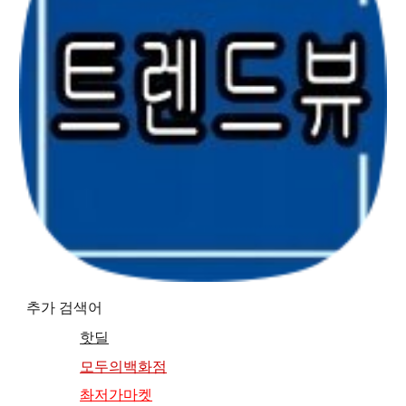
추가 검색어
핫딜
모두의백화점
촤저가마켓