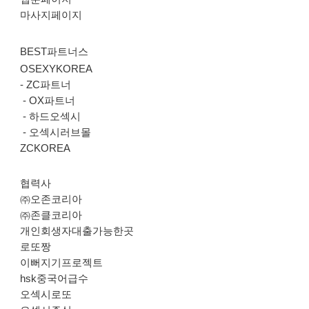
마사지페이지
BEST파트너스
OSEXYKOREA
-
ZC파트너
-
OX파트너
-
하드오섹시
-
오섹시러브몰
ZCKOREA
협력사
㈜오존코리아
㈜존클코리아
개인회생자대출가능한곳
로또짱
이뻐지기프로젝트
hsk중국어급수
오섹시로또