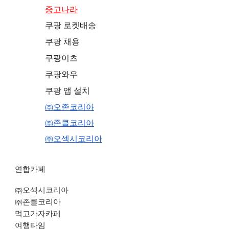
중고나라
쿠팡 로켓배송
쿠팡 채용
쿠팡이츠
쿠팡와우
쿠팡 앱 설치
㈜오존코리아
㈜존클코리아
㈜오섹시코리아
연합카페
㈜오섹시코리아
㈜존클코리아
먹고가자카페
여행타임