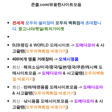
존클.com/유용한사이트모음
전세계
모두의 셀러장터
모두의 백화점
에 초대합니
다.
중고나라/핫딜/최저가마켓
B2B랭킹 & WORLD 도매사이트 ->
도매다모아
& 사
고팔땐(
모두의백화점 바로가기
)
400여개 명품 거래장터
->
오섹시명품
최신 -
해외소싱/미국/중국/일본/영국/쿠폰/캐시백 도
매사이트모음
->
도매다모아
& 사고팔땐(
모두의백화
점 바로가기
)
최신 -
반려/애완용품 도매사이트모음
->
도매다모아
& 사고팔땐(
모두의백화점 바로가기
)
최신 -
낚시용품 도매사이트모음
->
도매다모아
& 사
고팔땐(
모두의백화점 바로가기
)